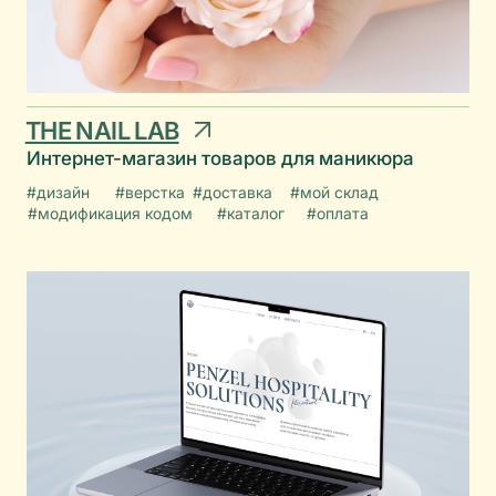
( Мой подход )
В каждом проекте для меня
важно понять вас и ваш бизнес,
ведь сайт — это не просто
страница, а способ рассказать
о вас правильно и красиво.
Начинаю с изучения вашей ниши,
конкурентов и целевой аудитории. Это
основа для дизайна, который решает
реальные задачи.
Мои работы получают признание, но
главная награда — это довольные клиенты,
большинство из которых возвращаются с