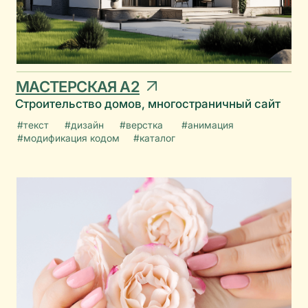
#дизайн
#верстка
#доставка
#мой склад
#модификация кодом
#каталог
#оплата
PENZEL SOLUTIONS
Ru / Eng
Сайт для консалтингового бутика
#дизайн
#верстка
#анимация
#модификация кодом