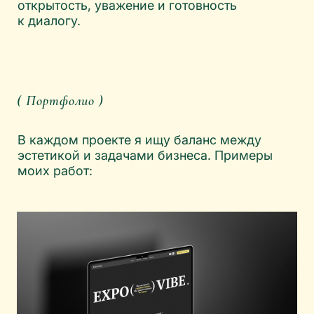
EXPOVIBE
Сайт для застройщика выставочных стендов
#текст
#дизайн
#верстка
#анимация
#модификация кодом