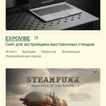
STEAMPUNK
Ru / Eng
Творческий лонгрид
#текст
#дизайн
#верстка
#анимация
#модификация кодом
#7 дизайн-наград
#миджорни