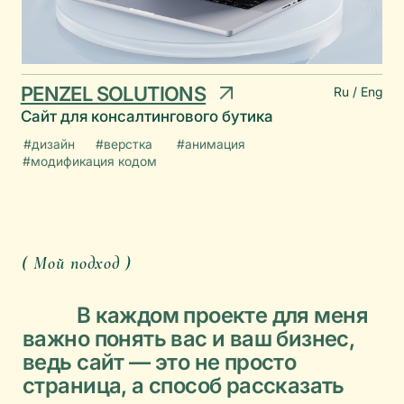
новыми задачами.
Работаю в разных стилистиках, учитывая
ваши пожелания и предлагая актуальные
варианты.
Слежу за трендами, изучаю новые
технологии. Обучение для меня непрерывный
процесс.
( Услуги )
Вот основные направления моей работы
(стоимость и сроки зависят от сложности
и объема задач и утверждаются перед