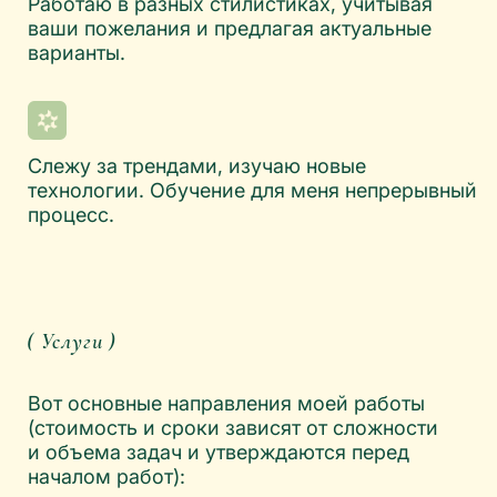
ИНТЕРНЕТ-МАГАЗИН
Многостраничный сайт с корзиной и
каталогом, верстка на Tilda, настройка и
адаптация под мобильные устройства и
планшеты
Что входит в стоимость?
от 58 000 руб.
от 20 дней
ДИЗАЙН БЕЗ ВЕРСТКИ
Проектирование дизайн-макета в Figma,
полностью готовый к верстке
разработчиком
Что входит в стоимость?
от 20 000 руб.
ГРАФИЧЕСКИЙ ДИЗАЙН