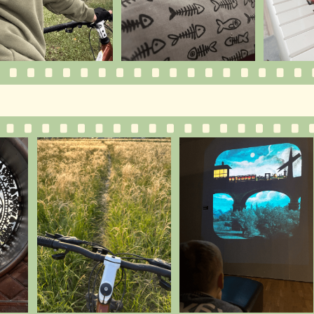
Inst****m
Больше работ и подробные кейсы можно
посмотреть здесь:
Behance
Dprofile
Tilda Experts